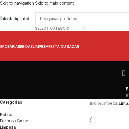
Skip to navigation
Skip to main content
SELECT CATEGORY
ERCEARIA
BEBIDAS
LIMPEZA
FESTA OU BAZAR
B
9
Categorias
Início
/
Limpeza
/
Limp
Bebidas
Festa ou Bazar
Limpeza