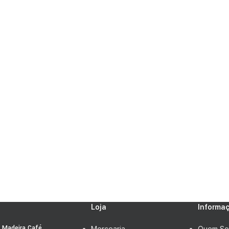
Loja
Informaç
s Madeira Café
Mercearia
Quem S