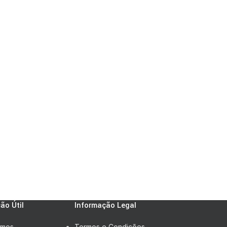
ão Útil
Informação Legal
omos
Termos e Condições