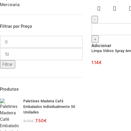
Mercearia
-
Filtrar por Preço
+
Adicionar
Limpa Vidros Spray Am
1.14
€
Filtrar
Produtos
Paletines Madeira Café
Embalados Individualmente 50
Unidades
7.50
€
8.00
€